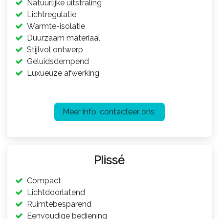
Natuurlijke uitstraling
Lichtregulatie
Warmte-isolatie
Duurzaam materiaal
Stijlvol ontwerp
Geluidsdempend
Luxueuze afwerking​
Meer info, contacteer ons
Plissé
Compact
Lichtdoorlatend
Ruimtebesparend
Eenvoudige bediening