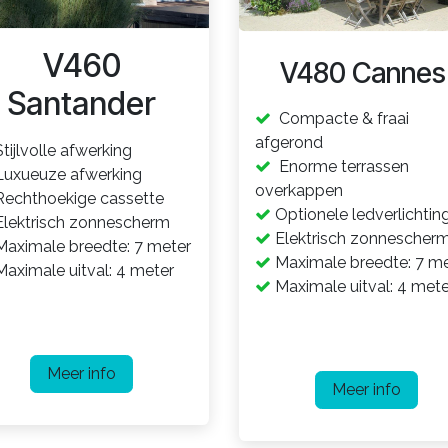
V460
V480 Cannes
Santander
Compacte & fraai
afgerond
tijlvolle afwerking
Enorme terrassen
uxueuze afwerking
overkappen
echthoekige cassette
Optionele ledverlichtin
lektrisch zonnescherm
Elektrisch zonnescher
aximale breedte: 7 meter
Maximale breedte: 7 me
aximale uitval: 4 meter
Maximale uitval: 4 mete
Meer info
Meer info