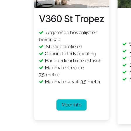
V360 St Tropez
Afgeronde bovenlijst en
bovenkap
S
Stevige profielen
L
Optionele ledverlichting
R
Handbediend of elektrisch
E
Maximale breedte:
M
7,5 meter
M
Maximale uitval: 3,5 meter
Meer info