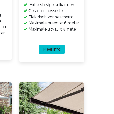
Extra stevige knikarmen
e
Gesloten cassette
g
Elektrisch zonnescherm
m
Maximale breedte: 6 meter
eter
Maximale uitval: 3,5 meter
ter
Meer info