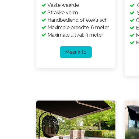
Vaste waarde
C
Strakke vorm
S
Handbediend of elektrisch
O
Maximale breedte: 6 meter
E
Maximale uitval: 3 meter
M
M
Meer info