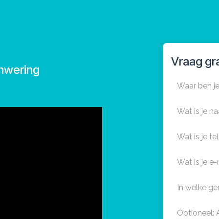
Vraag gra
onwering