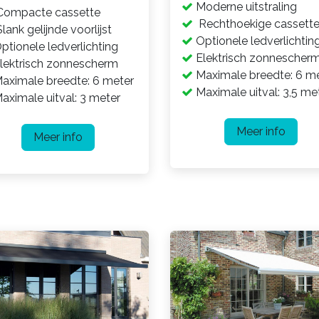
Moderne uitstraling
ompacte cassette​
Rechthoekige cassett
lank gelijnde voorlijst
Optionele ledverlichtin
ptionele ledverlichting
Elektrisch zonnescher
lektrisch zonnescherm
Maximale breedte: 6 m
aximale breedte: 6 meter
Maximale uitval: 3,5 me
aximale uitval: 3 meter
Meer info
Meer info