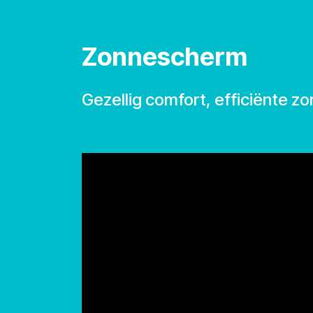
Se rendre au contenu
Zonnescherm
Gezellig comfort, efficiënte z