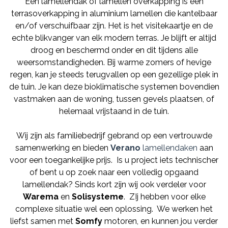
Een lamellendak of lamellen overkapping is een
terrasoverkapping in aluminium lamellen die kantelbaar
en/of verschuifbaar zijn. Het is het visitekaartje en de
echte blikvanger van elk modern terras. Je blijft er altijd
droog en beschermd onder en dit tijdens alle
weersomstandigheden. Bij warme zomers of hevige
regen, kan je steeds terugvallen op een gezellige plek in
de tuin. Je kan deze bioklimatische systemen bovendien
vastmaken aan de woning, tussen gevels plaatsen, of
helemaal vrijstaand in de tuin.
Wij zijn als familiebedrijf gebrand op een vertrouwde
samenwerking en bieden
Verano
lamellendaken
aan
voor een toegankelijke prijs. Is u project iets technischer
of bent u op zoek naar een volledig opgaand
lamellendak? Sinds kort zijn wij ook verdeler voor
Warema
en
Solisysteme
. ZIj hebben voor elke
complexe situatie wel een oplossing.
We werken het
liefst samen met
Somfy
motoren, en kunnen jou verder