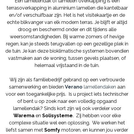
Een lamellendak of lamellen overkapping is een
terrasoverkapping in aluminium lamellen die kantelbaar
en/of verschuifbaar zijn. Het is het visitekaartje en de
echte blikvanger van elk modern terras. Je blijft er altijd
droog en beschermd onder en dit tijdens alle
weersomstandigheden. Bij warme zomers of hevige
regen, kan je steeds terugvallen op een gezellige plek in
de tuin. Je kan deze bioklimatische systemen bovendien
vastmaken aan de woning, tussen gevels plaatsen, of
helemaal vrijstaand in de tuin.
Wij zijn als familiebedrijf gebrand op een vertrouwde
samenwerking en bieden
Verano
lamellendaken
aan
voor een toegankelijke prijs. Is u project iets technischer
of bent u op zoek naar een volledig opgaand
lamellendak? Sinds kort zijn wij ook verdeler voor
Warema
en
Solisysteme
. ZIj hebben voor elke
complexe situatie wel een oplossing.
We werken het
liefst samen met
Somfy
motoren, en kunnen jou verder